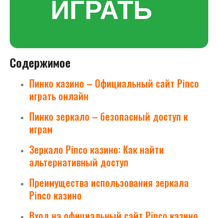
ИГРАТЬ
Содержимое
Пинко казино – Официальный сайт Pinco
играть онлайн
Пинко зеркало – безопасный доступ к
играм
Зеркало Pinco казино: Как найти
альтернативный доступ
Преимущества использования зеркала
Pinco казино
Вход на официальный сайт Pinco казино