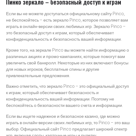
Пинко зеркало – безопасный доступ к играм
Если вы не можете доступаться официальному сайту Pinco,
не беспокойтесь – есть зеркало Pinco, которое позволяет вам
играть в онлайн-версии своих любимых игр. Зеркало Pinco –
это безопасный доступ к играм, который обеспечивает
конфиденциальность и безопасность вашей информации.
Кроме того, на зеркале Pinco вы можете найти информацию о
различных акциях и промо-кампаниях, которые помогут вам
увеличить свой банкролл. Некоторые из них включают бонусы
для новых игроков, бесплатные спины и другие
привлекательные предложения.
Важно отметить, что зеркало Pinco – это официальный доступ
к играм, который обеспечивает безопасность и
конфиденциальность вашей информации. Поэтому не
беспокойтесь о безопасности вашего счета и информации.
Если вы ищете надежное и безопасное казино, где можно
играть в онлайн-версии своих любимых игр, то Pinco – это ваш
выбор. Официальный сайт Pinco предлагает широкий спектр
игр, включая слоты, карточные игры и рулетку.