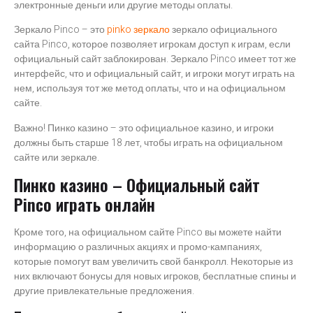
электронные деньги или другие методы оплаты.
Зеркало Pinco – это
pinko зеркало
зеркало официального
сайта Pinco, которое позволяет игрокам доступ к играм, если
официальный сайт заблокирован. Зеркало Pinco имеет тот же
интерфейс, что и официальный сайт, и игроки могут играть на
нем, используя тот же метод оплаты, что и на официальном
сайте.
Важно! Пинко казино – это официальное казино, и игроки
должны быть старше 18 лет, чтобы играть на официальном
сайте или зеркале.
Пинко казино – Официальный сайт
Pinco играть онлайн
Кроме того, на официальном сайте Pinco вы можете найти
информацию о различных акциях и промо-кампаниях,
которые помогут вам увеличить свой банкролл. Некоторые из
них включают бонусы для новых игроков, бесплатные спины и
другие привлекательные предложения.