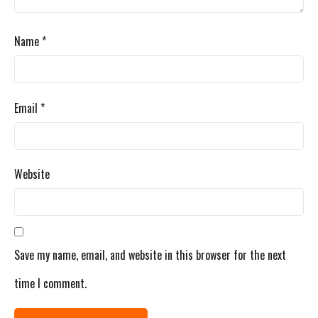
Name
*
Email
*
Website
Save my name, email, and website in this browser for the next
time I comment.