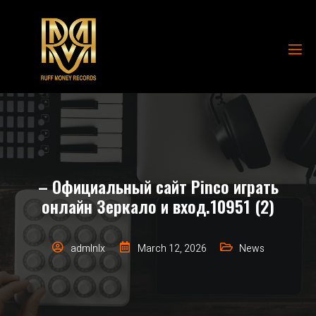
– Официальный сайт Pinco играть
онлайн Зеркало и вход.10951 (2)
admlnlx
March 12, 2026
News