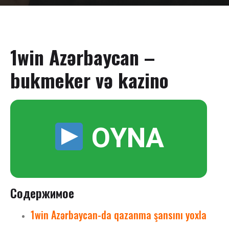
1win Azərbaycan –
bukmeker və kazino
OYNA
Содержимое
1win Azərbaycan-da qazanma şansını yoxla