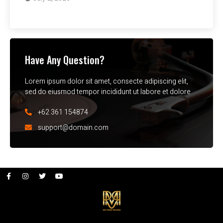
Have Any Question?
Lorem ipsum dolor sit amet, consecte adipiscing elit,
sed do eiusmod tempor incididunt ut labore et dolore
+62 361 154874
support@domain.com