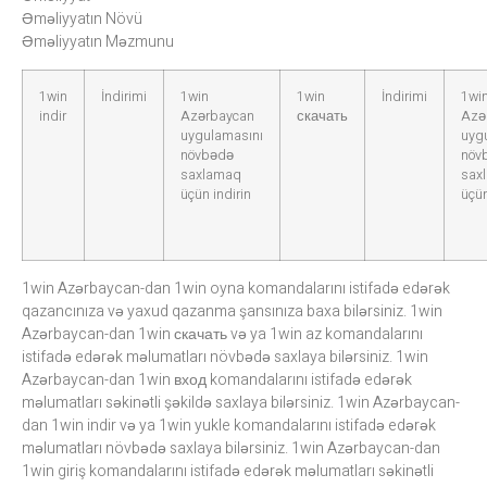
Əməliyyatın Növü
Əməliyyatın Məzmunu
1win
İndirimi
1win
1win
İndirimi
1wi
indir
Azərbaycan
скачать
Azə
uygulamasını
uyg
növbədə
növ
saxlamaq
sax
üçün indirin
üçün
1win Azərbaycan-dan 1win oyna komandalarını istifadə edərək
qazancınıza və yaxud qazanma şansınıza baxa bilərsiniz. 1win
Azərbaycan-dan 1win скачать və ya 1win az komandalarını
istifadə edərək məlumatları növbədə saxlaya bilərsiniz. 1win
Azərbaycan-dan 1win вход komandalarını istifadə edərək
məlumatları səkinətli şəkildə saxlaya bilərsiniz. 1win Azərbaycan-
dan 1win indir və ya 1win yukle komandalarını istifadə edərək
məlumatları növbədə saxlaya bilərsiniz. 1win Azərbaycan-dan
1win giriş komandalarını istifadə edərək məlumatları səkinətli